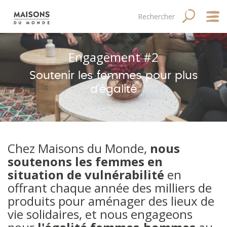
Aller
Main
Navigation
Rechercher
RECHERC
au
contenu
navigation
principale
principal
mobile
Qui
Engagement #2
Good
Soutenir les femmes pour plus
d’égalité
Fina
Med
Chez Maisons du Monde,
nous
Tale
soutenons les femmes en
situation de vulnérabilité
en
offrant chaque année des milliers de
produits pour aménager des lieux de
vie solidaires, et nous engageons
Site