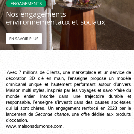
ENGAGEMENTS
Nos engagements
Fon
environnementaux et sociaux
Esp
EN SAVOIR PLUS
 Avec 7 millions de Clients, une marketplace et un service de 
décoration 3D clé en main, l’enseigne propose un modèle 
omnicanal unique et hautement performant autour d’univers 
Maison multi styles, inspirés par les voyages et savoir-faire du 
monde entier. Inscrite dans une trajectoire durable et 
responsable, l'enseigne s'investit dans des causes sociétales 
qui lui sont chères. Un engagement renforcé en 2023 par le 
lancement de
 Seconde chance
, une offre dédiée aux produits 
d'occasion.   
www. maisonsdumonde.com.  