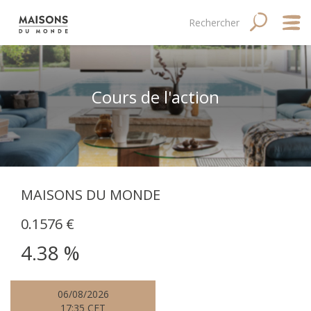
Aller
Main
Navigation
Rechercher
RECHERC
au
contenu
navigation
principale
principal
mobile
Qui
Cours de l'action
Good
Fina
Med
MAISONS DU MONDE
Tale
0.1576 €
4.38 %
06/08/2026
17:35 CET
Site