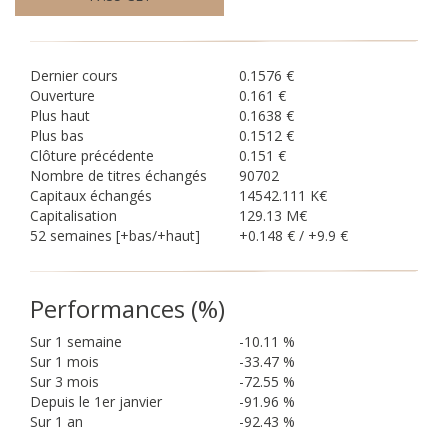
Fon
Dernier cours
0.1576 €
Ouverture
0.161 €
Esp
Plus haut
0.1638 €
Plus bas
0.1512 €
Clôture précédente
0.151 €
Nombre de titres échangés
90702
Capitaux échangés
14542.111 K€
Capitalisation
129.13 M€
52 semaines [+bas/+haut]
+0.148 € / +9.9 €
Performances (%)
Sur 1 semaine
-10.11 %
Sur 1 mois
-33.47 %
Sur 3 mois
-72.55 %
Depuis le 1er janvier
-91.96 %
Sur 1 an
-92.43 %