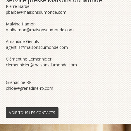
Service presse Maisons du Monde
Pierre Barbe
pbarbe@maisonsdumonde.com
Malvina Hamon
malhamon@maisonsdumonde.com
Amandine Gentils
agentils@maisonsdumonde.com
Clémentine Lemennicier
clemennicier@maisonsdumonde.com
Grenadine RP :
chloe@grenadine-rp.com
VOIR TOUS LES CONTACTS