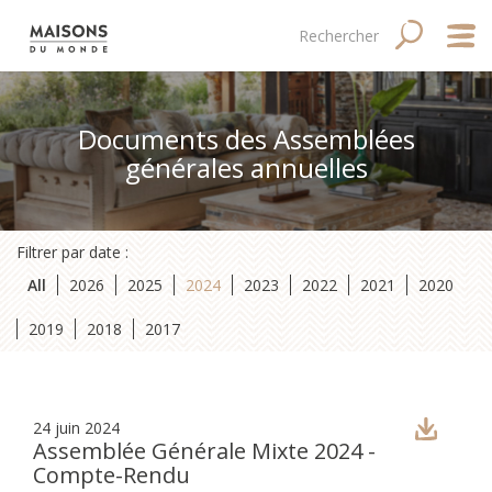
Aller
Main
Navigation
Rechercher
RECHERC
au
contenu
navigation
principale
principal
mobile
Qui
Documents des Assemblées
Good
générales annuelles
Fina
Filtrer par date :
Med
All
2026
2025
2024
2023
2022
2021
2020
Tale
2019
2018
2017
24 juin 2024
Assemblée Générale Mixte 2024 -
Compte-Rendu
Site