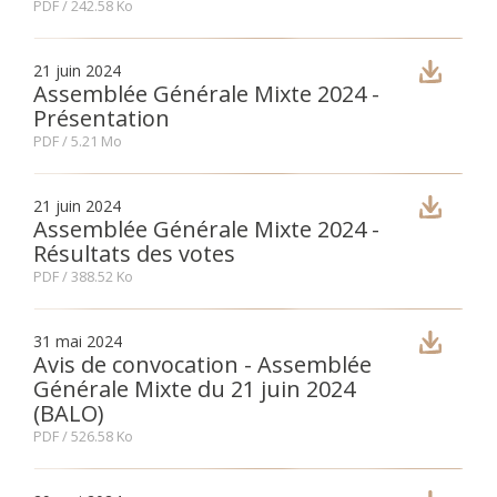
PDF
/ 242.58 Ko
Fon
21 juin 2024
Assemblée Générale Mixte 2024 -
Esp
Présentation
PDF
/ 5.21 Mo
21 juin 2024
Assemblée Générale Mixte 2024 -
Résultats des votes
PDF
/ 388.52 Ko
31 mai 2024
Avis de convocation - Assemblée
Générale Mixte du 21 juin 2024
(BALO)
PDF
/ 526.58 Ko