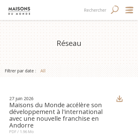
Aller
Main
Navigation
Rechercher
RECHERC
au
contenu
navigation
principale
principal
mobile
Qui
Réseau
Good
Fina
Filtrer par date :
All
Med
Tale
27 juin 2026
Maisons du Monde accélère son
développement à l'international
avec une nouvelle franchise en
Andorre
PDF
/ 1.96 Mo
Site