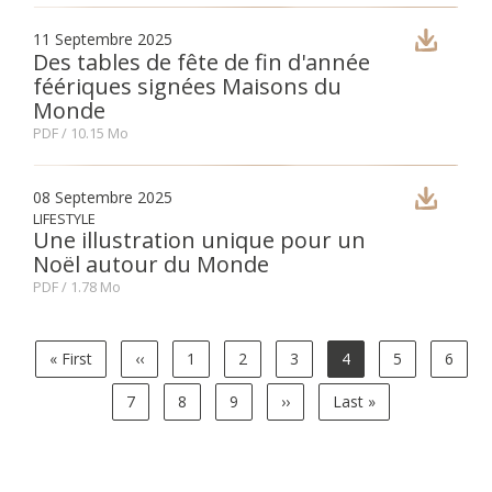
11 Septembre 2025
Des tables de fête de fin d'année
féériques signées Maisons du
Monde
PDF
/ 10.15 Mo
08 Septembre 2025
LIFESTYLE
Une illustration unique pour un
Noël autour du Monde
PDF
/ 1.78 Mo
Pagination
Première
« First
Page
‹‹
Page
1
Page
2
Page
3
Page
4
Page
5
Page
6
page
précédente
actuelle
Page
7
Page
8
Page
9
Page
››
Dernière
Last »
suivante
page