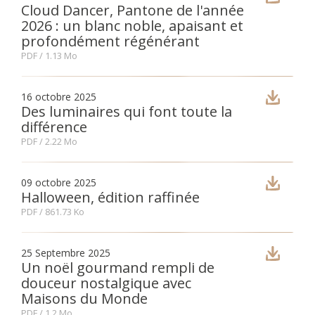
Cloud Dancer, Pantone de l'année
2026 : un blanc noble, apaisant et
Fon
profondément régénérant
PDF
/ 1.13 Mo
Esp
16 octobre 2025
Des luminaires qui font toute la
différence
PDF
/ 2.22 Mo
09 octobre 2025
Halloween, édition raffinée
PDF
/ 861.73 Ko
25 Septembre 2025
Un noël gourmand rempli de
douceur nostalgique avec
Maisons du Monde
PDF
/ 1.2 Mo