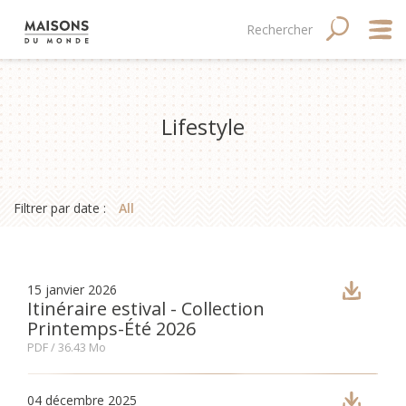
Aller
Main
Navigation
Rechercher
RECHERC
au
contenu
navigation
principale
principal
mobile
Qui
Lifestyle
Good
Fina
Filtrer par date :
All
Med
Tale
15 janvier 2026
Itinéraire estival - Collection
Printemps-Été 2026
PDF
/ 36.43 Mo
04 décembre 2025
Site